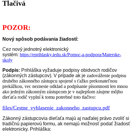
Tlačivá
POZOR:
Nový spôsob podávania žiadostí:
Cez nový jednotný elektronický
systém:
https://eprihlasky.iedu.sk/Pomoc-a-podpora/Materske-
skoly
Podpis:
Prihláška vyžaduje podpisy obidvoch rodičov
(zákonných zástupcov). V prípade ak je
zadováženie podpisu
druhého zákonného zástupcu spojené s ťažko prekonateľnou
prekážkou, vec neznesie odklad a podpísanie písomnosti len mnou
ako jedným zákonným zástupcom je v najlepšom záujme môjho
dieťaťa rodič vyplní k tomu potrebné toto tlačivo:
files/Cestne_vyhlasenie_zakonneho_zastupcu.pdf
Zákonný zástupcovia dieťaťa majú aj naďalej právo zvoliť si
tradičnú papierovú formu, ak nemajú možnosť podať žiadosť
elektronicky. Prihláška: