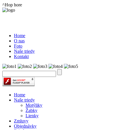
^Hop hore
Home
O nas
Foto
Naše triedy
Kontakt
Home
Naše triedy
Motýliky
Žabky
Lienky
Zmluvy
Objednávky