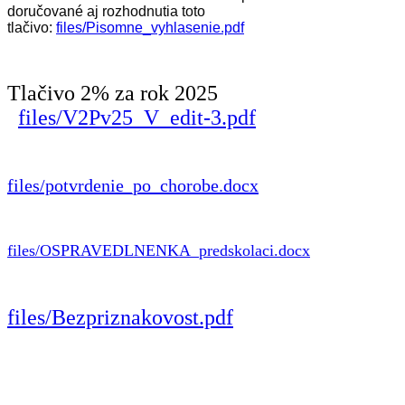
doručované aj rozhodnutia toto
tlačivo:
files/Pisomne_vyhlasenie.pdf
Tlačivo 2% za rok 2025
files/V2Pv25_V_edit-3.pdf
files/potvrdenie_po_chorobe.docx
files/OSPRAVEDLNENKA_predskolaci.docx
files/Bezpriznakovost.pdf