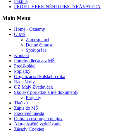
Faktúry
PROFIL VEREJNÉHO OBSTARÁVATEĽA
Main Menu
Home - Oznamy
O MŠ
Zamestnanci
Denné činnosti
Spolupráca
Kontakt
Potreby dieťaťa v MŠ
Predškoláci
Poplatky
Organizácia školského roka
Rada školy
OZ Malý Zvedavček
Školský poriadok a iné dokumenty
Projekty
Tlačivá
Zápis do MŠ
Pracovné miesta
Ochrana osobných údajov
Aktualizačné vzdelávanie
Zásady Cookies