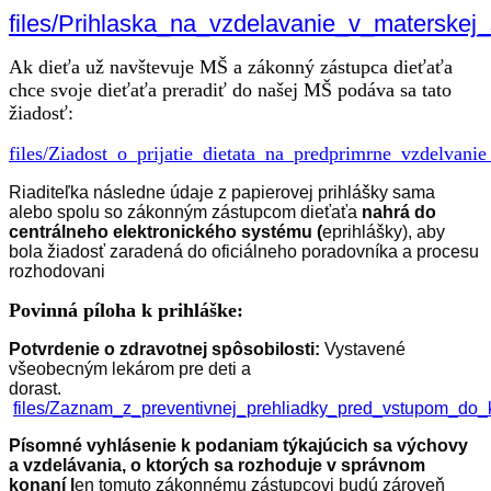
files/Prihlaska_na_vzdelavanie_v_materskej
Ak dieťa už navštevuje MŠ a zákonný zástupca dieťaťa
chce svoje dieťaťa preradiť do našej MŠ podáva sa tato
žiadosť:
files/Ziadost_o_prijatie_dietata_na_predprimrne_vzdelv
Riaditeľka následne údaje z papierovej prihlášky sama
alebo spolu so zákonným zástupcom dieťaťa
nahrá do
centrálneho elektronického systému (
eprihlášky), aby
bola žiadosť zaradená do oficiálneho poradovníka a procesu
rozhodovani
Povinná píloha k prihláške:
Potvrdenie o zdravotnej spôsobilosti:
Vystavené
všeobecným lekárom pre deti a
dorast.
files/Zaznam_z_preventivnej_prehliadky_pred_vstupom_do_k
Písomné vyhlásenie
k podaniam týkajúcich sa výchovy
a vzdelávania, o ktorých sa rozhoduje v správnom
konaní l
en tomuto zákonnému zástupcovi budú zároveň