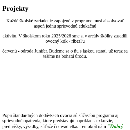
Projekty
Každé školské zariadenie zapojené v programe musí absolvovať
aspoň jednu sprievodnú edukačnú
aktivitu. V školskom roku 2025/2026 sme si v areály škôlky zasadili
ovocný krík - ríbezľu
červenú - odroda Junifer. Budeme sa o ňu s láskou starať, už teraz sa
tešíme na bohatú úrodu.
Popri štandardných dodávkach ovocia sú súčasťou programu aj
sprievodné opatrenia, ktoré predstavujú napríklad - exkurzie,
"Dobrý
prednášky, výsadby, súťaže či divadielka. Tentokrát nám