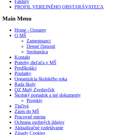
Faktúry
PROFIL VEREJNÉHO OBSTARÁVATEĽA
Main Menu
Home - Oznamy
O MŠ
Zamestnanci
Denné činnosti
Spolupráca
Kontakt
Potreby dieťaťa v MŠ
Predškoláci
Poplatky
Organizácia školského roka
Rada školy
OZ Malý Zvedavček
Školský poriadok a iné dokumenty
Projekty
Tlačivá
Zápis do MŠ
Pracovné miesta
Ochrana osobných údajov
Aktualizačné vzdelávanie
Zásady Cookies