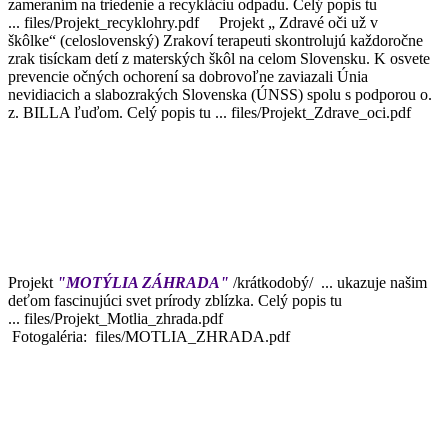
zameraním na triedenie a recykláciu odpadu. Celý popis tu
... files/Projekt_recyklohry.pdf Projekt „ Zdravé oči už v
škôlke“ (celoslovenský) Zrakoví terapeuti skontrolujú každoročne
zrak tisíckam detí z materských škôl na celom Slovensku. K osvete
prevencie očných ochorení sa dobrovoľne zaviazali Únia
nevidiacich a slabozrakých Slovenska (ÚNSS) spolu s podporou o.
z. BILLA ľuďom. Celý popis tu ... files/Projekt_Zdrave_oci.pdf
Projekt
"MOTÝLIA ZÁHRADA"
/krátkodobý/ ... ukazuje našim
deťom fascinujúci svet prírody zblízka. Celý popis tu
... files/Projekt_Motlia_zhrada.pdf
Fotogaléria: files/MOTLIA_ZHRADA.pdf