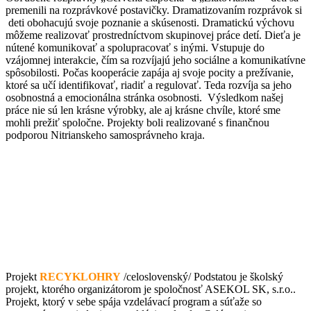
premenili na rozprávkové postavičky. Dramatizovaním rozprávok si
deti obohacujú svoje poznanie a skúsenosti. Dramatickú výchovu
môžeme realizovať prostredníctvom skupinovej práce detí. Dieťa je
nútené komunikovať a spolupracovať s inými. Vstupuje do
vzájomnej interakcie, čím sa rozvíjajú jeho sociálne a komunikatívne
spôsobilosti. Počas kooperácie zapája aj svoje pocity a prežívanie,
ktoré sa učí identifikovať, riadiť a regulovať. Teda rozvíja sa jeho
osobnostná a emocionálna stránka osobnosti. Výsledkom našej
práce nie sú len krásne výrobky, ale aj krásne chvíle, ktoré sme
mohli prežiť spoločne. Projekty boli realizované s finančnou
podporou Nitrianskeho samosprávneho kraja.
Projekt
RECYKLOHRY
/celoslovenský/ Podstatou je školský
projekt, ktorého organizátorom je spoločnosť ASEKOL SK, s.r.o..
Projekt, ktorý v sebe spája vzdelávací program a súťaže so