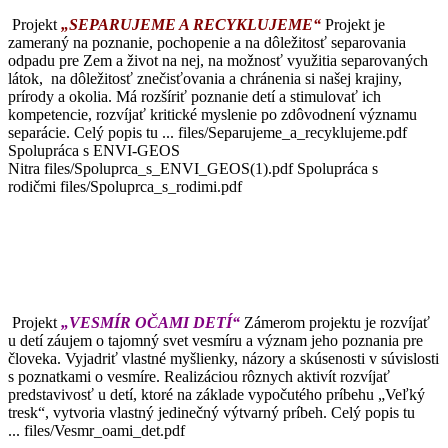
Projekt
„SEPARUJEME A RECYKLUJEME“
Projekt je
zameraný na poznanie, pochopenie a na dôležitosť separovania
odpadu pre Zem a život na nej, na možnosť využitia separovaných
látok, na dôležitosť znečisťovania a chránenia si našej krajiny,
prírody a okolia. Má rozšíriť poznanie detí a stimulovať ich
kompetencie, rozvíjať kritické myslenie po zdôvodnení významu
separácie. Celý popis tu ... files/Separujeme_a_recyklujeme.pdf
Spolupráca s ENVI-GEOS
Nitra files/Spoluprca_s_ENVI_GEOS(1).pdf Spolupráca s
rodičmi files/Spoluprca_s_rodimi.pdf
Projekt
„VESMÍR OČAMI DETÍ“
Zámerom projektu je rozvíjať
u detí záujem o tajomný svet vesmíru a význam jeho poznania pre
človeka. Vyjadriť vlastné myšlienky, názory a skúsenosti v súvislosti
s poznatkami o vesmíre. Realizáciou rôznych aktivít rozvíjať
predstavivosť u detí, ktoré na základe vypočutého príbehu „Veľký
tresk“, vytvoria vlastný jedinečný výtvarný príbeh. Celý popis tu
... files/Vesmr_oami_det.pdf