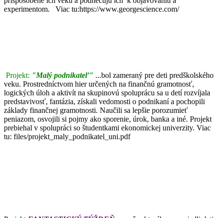
prispôsobené ich veku a podnecujú ich k objavovaniu a
experimentom. Viac tu:https://www.georgescience.com/
Projekt:
"Malý podnikateľ"
...bol zameraný pre deti predškolského
veku. Prostredníctvom hier určených na finančnú gramotnosť,
logických úloh a aktivít na skupinovú spoluprácu sa u detí rozvíjala
predstavivosť, fantázia, získali vedomosti o podnikaní a pochopili
základy finančnej gramotnosti. Naučili sa lepšie porozumieť
peniazom, osvojili si pojmy ako sporenie, úrok, banka a iné. Projekt
prebiehal v spolupráci so študentkami ekonomickej univerzity. Viac
tu: files/projekt_maly_podnikatel_uni.pdf