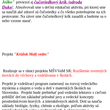
Ježko"
čučoriedkový krík /odroda
priviezol aj
Duke/
.
Absolvovali sme s deťmi edukačnú aktivitu, pri ktorej sme
sa naučili aké zdravé sú čučoriedky a čo všetko potrebujeme na ich
pestovanie. Na záver sme čučoriedkový krík zasadili a budeme sa o
neho vzorne starať.
Projekt
"Krúžok Malý vedec"
Realizuje sa v rámci projektu MŠVVaM SR:
Rozšírenie overených
inovácii do výchovy a vzdelávania v školách.
Projekt je vzdelávací program zameraný na rozvoj vedeckého
myslenia a záujem o vedu u detí v materských školách na
Slovensku. Projekt bude prebiehať pod vedením lektorov s cieľom
priblížiť deťom základné prírodné javy a vedecké koncepty
prostredníctvom hravých a interaktívnych aktivít. Deti sa naučia
základy biológie, fyziky, chémie a ekológie, pričom aktivity sú