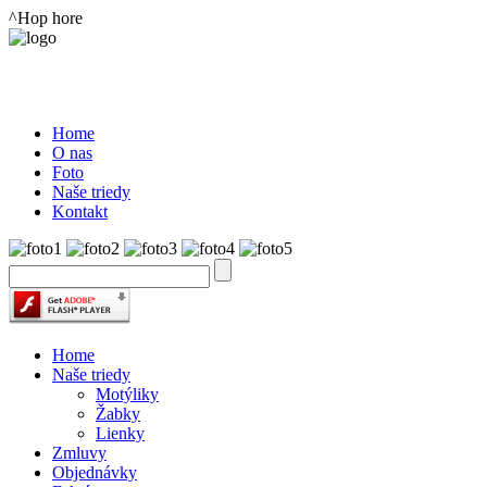
^Hop hore
Home
O nas
Foto
Naše triedy
Kontakt
Home
Naše triedy
Motýliky
Žabky
Lienky
Zmluvy
Objednávky