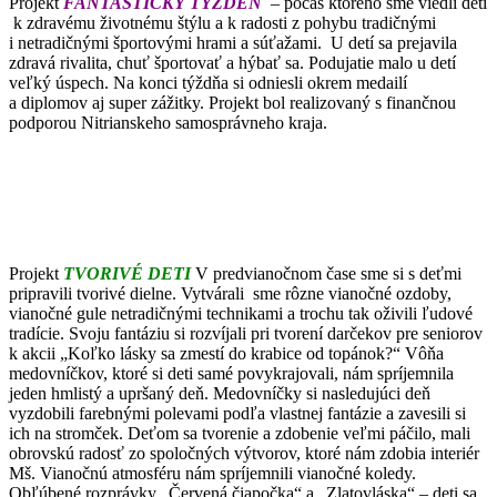
Projekt
FANTASTICKÝ TÝŽDEŇ
– počas ktorého sme viedli deti
k zdravému životnému štýlu a k radosti z pohybu tradičnými
i netradičnými športovými hrami a súťažami. U detí sa prejavila
zdravá rivalita, chuť športovať a hýbať sa. Podujatie malo u detí
veľký úspech. Na konci týždňa si odniesli okrem medailí
a diplomov aj super zážitky. Projekt bol realizovaný s finančnou
podporou Nitrianskeho samosprávneho kraja.
Projekt
TVORIVÉ DETI
V predvianočnom čase sme si s deťmi
pripravili tvorivé dielne. Vytvárali sme rôzne vianočné ozdoby,
vianočné gule netradičnými technikami a trochu tak oživili ľudové
tradície. Svoju fantáziu si rozvíjali pri tvorení darčekov pre seniorov
k akcii „Koľko lásky sa zmestí do krabice od topánok?“ Vôňa
medovníčkov, ktoré si deti samé povykrajovali, nám spríjemnila
jeden hmlistý a upršaný deň. Medovníčky si nasledujúci deň
vyzdobili farebnými polevami podľa vlastnej fantázie a zavesili si
ich na stromček. Deťom sa tvorenie a zdobenie veľmi páčilo, mali
obrovskú radosť zo spoločných výtvorov, ktoré nám zdobia interiér
Mš. Vianočnú atmosféru nám spríjemnili vianočné koledy.
Obľúbené rozprávky „Červená čiapočka“ a „Zlatovláska“ – deti sa