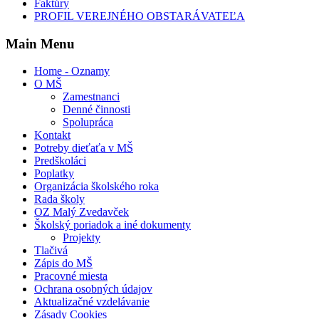
Faktúry
PROFIL VEREJNÉHO OBSTARÁVATEĽA
Main Menu
Home - Oznamy
O MŠ
Zamestnanci
Denné činnosti
Spolupráca
Kontakt
Potreby dieťaťa v MŠ
Predškoláci
Poplatky
Organizácia školského roka
Rada školy
OZ Malý Zvedavček
Školský poriadok a iné dokumenty
Projekty
Tlačivá
Zápis do MŠ
Pracovné miesta
Ochrana osobných údajov
Aktualizačné vzdelávanie
Zásady Cookies