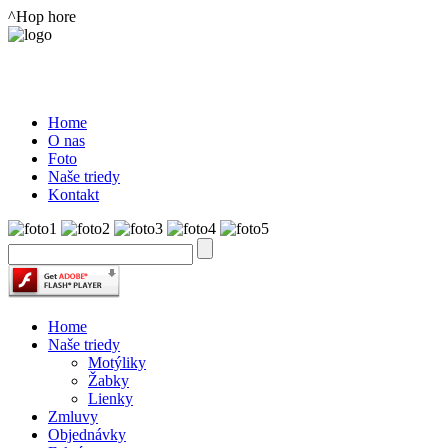
^Hop hore
Home
O nas
Foto
Naše triedy
Kontakt
Home
Naše triedy
Motýliky
Žabky
Lienky
Zmluvy
Objednávky